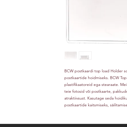
BCW postkaardi top load Holder sob
postkaartide hoidmiseks. BCW Top l
plastifikaatoreid ega stearaate. Me
teie fotosid või postkaarte, pakkud
atraktiivsust. Kasutage seda hoidi
postkaartide kaitsmiseks, säilitami