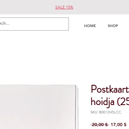
SALE 15%
HOME
SHOP
Postkaart
hoidja (2
SKU: B0012H5LCC
Regular P
S
 20,00 $ 
17,00 $