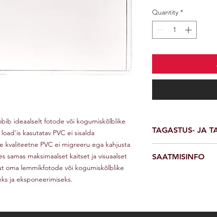
Quantity
*
ib ideaalselt fotode või kogumiskõlblike
TAGASTUS- JA T
oad'is kasutatav PVC ei sisalda
ie kvaliteetne PVC ei migreeru ega kahjusta
Tagame täieliku taga
es samas maksimaalset kaitset ja visuaalset
SAATMISINFO
jooksul pärast tellim
kut oma lemmikfotode või kogumiskõlblike
vahetamise taotlemis
Pakume oma toodete k
Võtke meiega ühendu
seks ja eksponeerimiseks.
kohaletoimetamist ko
Palun hoidke toodet 
maksumus sõltuvad k
Ostja vastutab tagas
valitud saatmisviisis
Täname, et valisite m
jälgimisnumbri. Pange