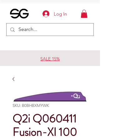
Log In
SALE 15%
SKU: B0BHBXMYWK
Q2i Q060411
Fusion-XI 100