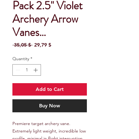
Pack 2.5" Violet
Archery Arrow
Vanes…
Regular Price
Sale Price
 35,05 $ 
29,79 $
Quantity
*
Add to Cart
Buy Now
Premiere target archery vane. 
Extremely light weight, incredible low 
profile, minimal in flight interruption 