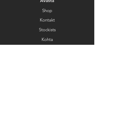
Avasta
Shop
Kontakt
Stockists
Kohta
Help
FAQ
Kohaletoimetamine&Tagastamine
Kaupluse poliitika
Makseviisid
Uudiskiri
Saa meie uudiseid ja uuendusi